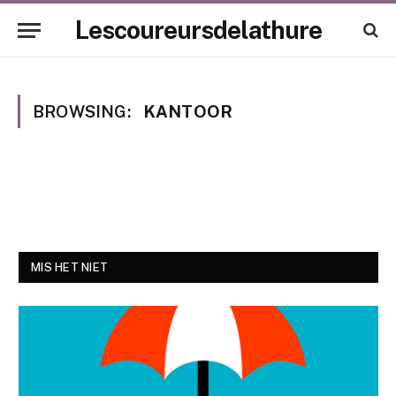
Lescoureursdelathure
BROWSING:
KANTOOR
MIS HET NIET