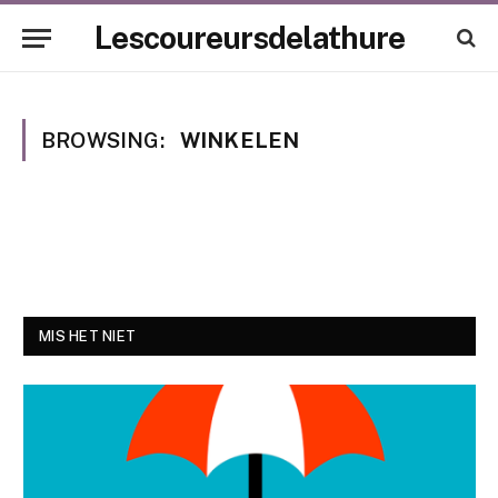
Lescoureursdelathure
BROWSING:
WINKELEN
MIS HET NIET