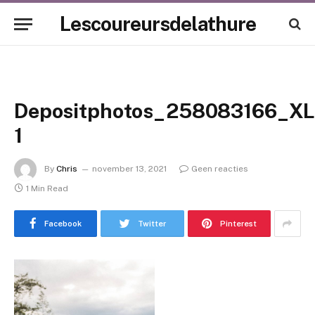
Lescoureursdelathure
Depositphotos_258083166_XL
1
By
Chris
november 13, 2021
Geen reacties
1 Min Read
Facebook
Twitter
Pinterest