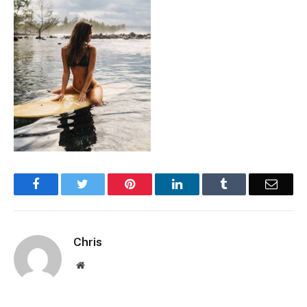
Facebook
Twitter
Pinterest
LinkedIn
Tumblr
Email
Chris
Website